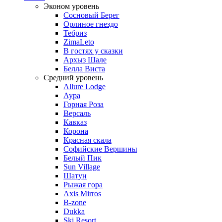
Эконом уровень
Сосновый Берег
Орлиное гнездо
Тебриз
ZimaLeto
В гостях у сказки
Архыз Шале
Белла Виста
Средний уровень
Allure Lodge
Аура
Горная Роза
Версаль
Кавказ
Корона
Красная скала
Софийские Вершины
Белый Пик
Sun Village
Шатун
Рыжая гора
Axis Mirros
B-zone
Dukka
Ski Resort