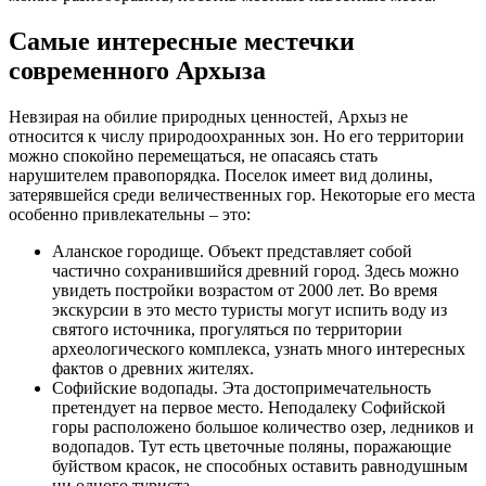
Самые интересные местечки
современного Архыза
Невзирая на обилие природных ценностей, Архыз не
относится к числу природоохранных зон. Но его территории
можно спокойно перемещаться, не опасаясь стать
нарушителем правопорядка. Поселок имеет вид долины,
затерявшейся среди величественных гор. Некоторые его места
особенно привлекательны – это:
Аланское городище. Объект представляет собой
частично сохранившийся древний город. Здесь можно
увидеть постройки возрастом от 2000 лет. Во время
экскурсии в это место туристы могут испить воду из
святого источника, прогуляться по территории
археологического комплекса, узнать много интересных
фактов о древних жителях.
Софийские водопады. Эта достопримечательность
претендует на первое место. Неподалеку Софийской
горы расположено большое количество озер, ледников и
водопадов. Тут есть цветочные поляны, поражающие
буйством красок, не способных оставить равнодушным
ни одного туриста.