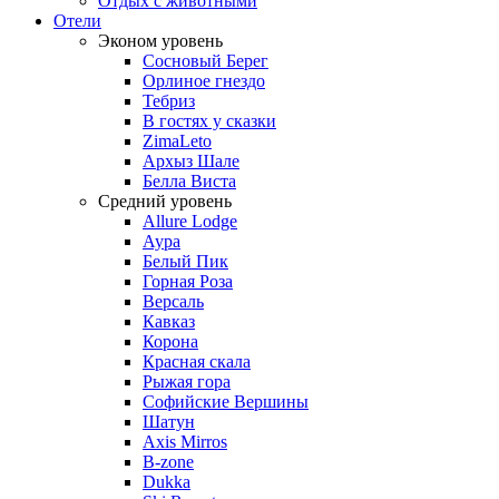
Отдых с животными
Отели
Эконом уровень
Сосновый Берег
Орлиное гнездо
Тебриз
В гостях у сказки
ZimaLeto
Архыз Шале
Белла Виста
Средний уровень
Allure Lodge
Аура
Белый Пик
Горная Роза
Версаль
Кавказ
Корона
Красная скала
Рыжая гора
Софийские Вершины
Шатун
Axis Mirros
B-zone
Dukka